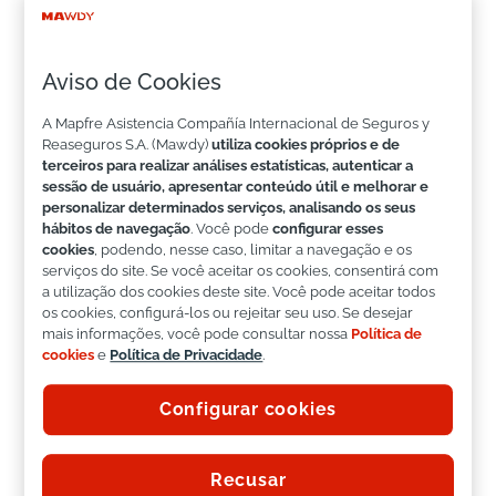
Soluções WOW: a assistência que deixa
marcas MAWDY | 10.06.2026 LinkedIn Muitas
das soluções que desenvolvemos na Mawdy
Aviso de Cookies
foram projetadas para surpreender e oferecer
A Mapfre Asistencia Compañía Internacional de Seguros y
ao cliente final uma experiência memorável.
Reaseguros S.A. (Mawdy)
utiliza cookies próprios e de
Convidamos você a descobrir como fazemos
terceiros para realizar análises estatísticas, autenticar a
sessão de usuário, apresentar conteúdo útil e melhorar e
isso....
personalizar determinados serviços, analisando os seus
hábitos de navegação
. Você pode
configurar esses
cookies
, podendo, nesse caso, limitar a navegação e os
Páginas
serviços do site. Se você aceitar os cookies, consentirá com
a utilização dos cookies deste site. Você pode aceitar todos
APIs de negócios
os cookies, configurá-los ou rejeitar seu uso. Se desejar
mais informações, você pode consultar nossa
Política de
Blog
cookies
e
Política de Privacidade
.
Contato
Configurar cookies
Copyright
Error 404
Recusar