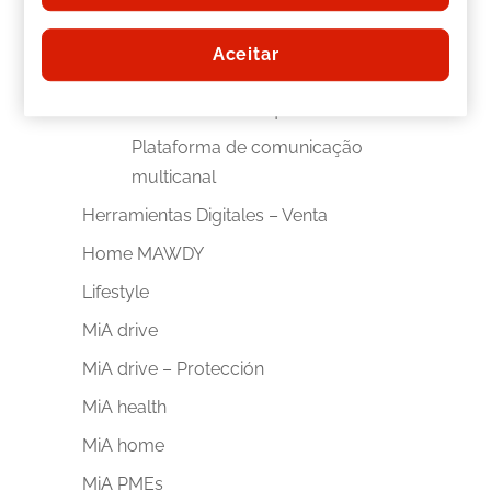
Globales
Equador
Aceitar
Herramientas Digitales – PósVenda
Observatório de qualidade
Plataforma de comunicação
multicanal
Herramientas Digitales – Venta
Home MAWDY
Lifestyle
MiA drive
MiA drive – Protección
MiA health
MiA home
MiA PMEs