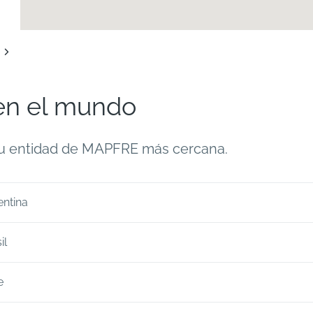
io
n el mundo
a tu entidad de MAPFRE más cercana.
entina
DY - Argentina
DY - Argentina
il
e Alferéz Hipólito Bouchard 4191 Piso 3 - Torre II (Optima Bus
a 2622, Santa Fe de la Vera Cruz, Santa Fe, S3000
), Munro, Buenos Aires, 1605
+54 34 2410 3333
DY - Brasil
e
+54 11 5300 8040
das Nações Unidas, 11711 - Brooklin (Ed. Mapfre), Sao Paulo,
DY - Chile