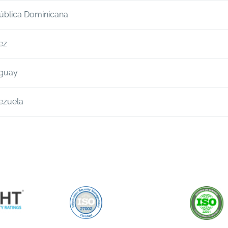
+59 021 217 6303
DY - Portugal
ública Dominicana
icio Mapfre, Av. José Malhoa nº13, 2º, Lisboa, 1070-157
DY - República Dominicana
ez
e Pdte González 22, 6º Piso (Edif. La Cumbre), Santo Domingo
22
DY - Túnez
guay
+1 809 540 5506
euble TAMAYOUZ, 4ème Etage (Centre Urbain Nord), Túnez,
+216 71 104 511
DY - Uruguay
ezuela
a de Cagancha 1335 Of. 901 (Edificio Torre Libertad), Montevi
00
DY - Venezuela
+598 2900 7710
Francisco de Miranda (Torre Financiera Caracas), Miranda, Ca
0
+58 21 2210 7000