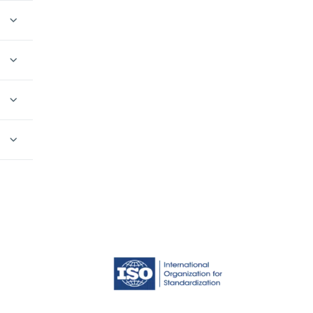
,
 1082
deo,
racas,