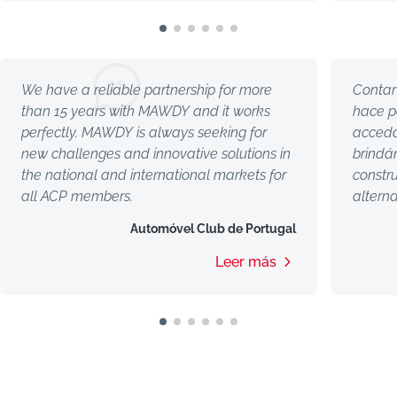
We have a reliable partnership for more
Conta
than 15 years with MAWDY and it works
hace p
perfectly.
MAWDY is always seeking for
accedan
new challenges and innovative solutions in
brindá
the national and international markets for
constr
all ACP members.
altern
servic
Automóvel Club de Portugal
misión
realid
Leer más