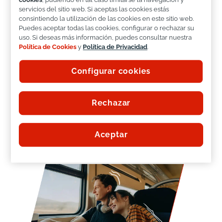
servicios del sitio web. Si aceptas las cookies estás
consintiendo la utilización de las cookies en este sitio web.
Queremos ser tu aliado
Puedes aceptar todas las cookies, configurar o rechazar su
estratégico
uso. Si deseas más información, puedes consultar nuestra
Política de Cookies
y
Política de Privacidad
.
EVOLUCIONAMOS
con el ritmo de vida de
Configurar cookies
tus clientes
APORTAMOS
valor complementado tu
oferta
Rechazar
INNOVAMOS
diseñando soluciones
diferenciales
AVANZAMOS
de la mano de la digitalización
Aceptar
y la tecnología

Descubre nuestro ADN