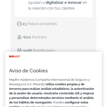
ayudan a
digitalizar e innovar
en
la relación con tus clientes

23
Países presentes

+600
Partners

+50M
Beneficiarios

+200
Soluciones de servicios digitales
Aviso de Cookies
Mapfre Asistencia Compañía Internacional de Seguros y
Especializados en
Reaseguros S.A. (Mawdy)
utiliza cookies propias y de
modelos de distribución
terceros para realizar análisis estadísticos, la autenticación
de la sesión de usuario, mostrarte contenido útil y mejorar
digitales
y personalizar determinados servicios mediante el análisis
de tus hábitos de navegación
. Puedes
configurar estas
cookies
, pudiendo en tal caso limitarse la navegación y