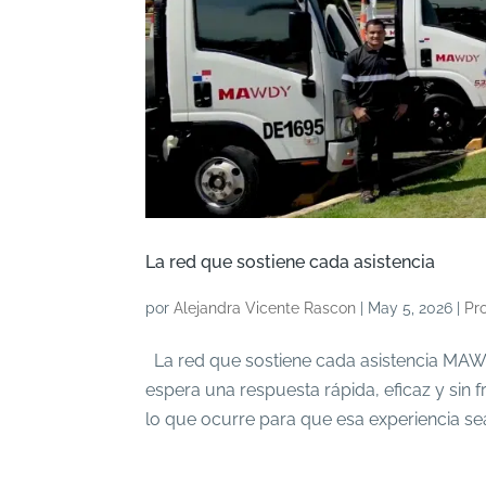
La red que sostiene cada asistencia
por
Alejandra Vicente Rascon
|
May 5, 2026
|
Pr
La red que sostiene cada asistencia MAWDY
espera una respuesta rápida, eficaz y sin
lo que ocurre para que esa experiencia sea