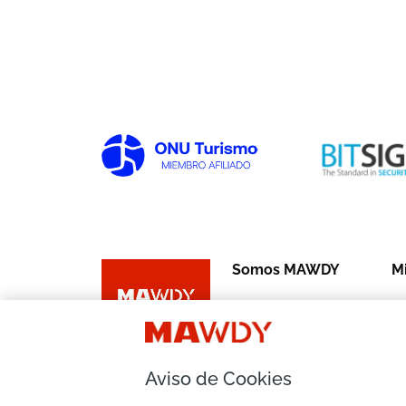
Somos MAWDY
Mi
Quienes Somos
H
Dónde estamos
He
Aviso de Cookies
Canal de denuncias
Tr