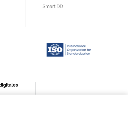
Smart DD
igitales
$
Acceso Mapfre.com