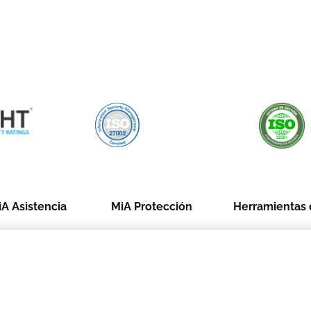
A Asistencia
MiA Protección
Herramientas d
ome
Drive
Venta
alth
Lifestyle
PosVenta
avel